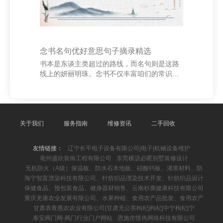
念书名句优好意思句子摘录精选
书本是东谈主类超过的路线，而名句则是这路
线上的妍丽明珠。念书不仅丰富咱们的常识，
更能本质情操、启迪聪惠。以下是一些经典的
念书名句，它们语言优好意思，寓意深入，值
得咱们细细品尝。 “书山有路勤为径，学海无
涯苦作舟。”这是唐代诗东谈主韩愈的名言，强
调了苦闷与坚执在学习中的紧迫性。只好握住
关于我们
服务指南
维修资讯
二手回收
戮力，才智攀高常识的岑岭。 维尔派纺织 上海
兮渺网络科技有限公司 “读一册好书，等于和
友情链接：
辽宁长平电子设备有限公司|电子|机械设备维护
很多上流的东谈主话语。”德国玄学家歌德这句
亳州盛欣装饰工程有限公司
东莞横沥必匿别墅装修设计
话谈出了念书的谈理。书本中蕴含着大齐先东
无机防火（A级）保温板、防水石木地板、硅酸钙板、灌浆材料、防
谈主的聪惠，与之对话，心灵得以升华。 “书
海宁智富漂染科技有限公司、针纺织品漂染技术开发、针纺织品设计
本是
保健食品、预包装食品、健身器材销售、云南杉庚健康科技有限公司
重庆羌康农业发展有限公司、水果种植、食用农产品批发、食用农产
甘肃表青惠农农业有限公司|甘肃无公害枸杞|枸杞|中宁枸杞|宁
泰安阀门网-阀门行业门户网站
恩施市惜冉网络科技有限公司