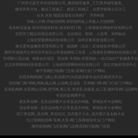
广州市亿星艺术培训有限公司_舞蹈辅导服务_工艺美术辅导服务_
建筑劳务分包，建设工程施工，建设工程施工，合肥市烁格土石方工
白灰 灰粉 城固县德友白灰粉厂
齐邦科技
丹棱人才网-丹棱招聘网-求职招聘就上丹棱人才招聘网
海东鲜花速递-海东同城送鲜花-海东鲜花订购
上海浦珠音网络科技有限公司
东莞市三幅运动用品有限公司、运动用品、鞋材、人造革、布料贴合
上海菲荣盈网络科技有限公司
深圳沃客科技有限公司
南京爱幸益餐饮管理有限公司
福德树（北京）区块链技术有限公司
莆田市湄洲湾北岸经济开发区山亭道锐网络工作室
上海浦珠音网络科技有限公司
尚明辦公室設備
有限会社瑞宝
投知客-牛商标,闲置商标,一站式知识产权服务平台
北京舒香网络科技有限公司
上海帅阳祺网络科技有限公司
崇左市轴承培训中心
南宁泵阀|行情|阀门交易-泵阀行业门户网站
东莞泵阀网|阀门|离心泵|泵配件|为您提供最专业的泵阀资讯平台
深圳阀门网-球阀,闸阀,截止阀,止回阀,过滤器
天津阀门网-阀门行业门户网站
芜湖泵阀网-水泵网|止回阀,调节阀,离心泵,管道泵,自吸泵,化工泵,螺杆泵阀门品牌网
专业的泵阀网平台
泰安养花网 - 花卉品种图片分享及花卉种植、养殖技术大全网站
清远养花网 - 花卉品种图片分享及花卉种植、养殖技术大全网站
湛江养花网_花卉网_养花知识_花卉图片大全_花卉图片及名称大全
九江泵阀制造网-泵阀,水泵,阀门,泵阀领域专业门户网站
潮州泵阀|阀门|水泵|阀门品牌|泵阀行情|阀门交易