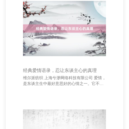
正今日禀，能提供健康解释和疫苗纪录。此
外，可通过网罗平台如“狗狗之家”“宠物之家”等
查找信誉遍及的衍生者，但需扎眼核实其天
禀，幸免遭受违警来回。 其次，部分东谈主会
选拔通过酬酢媒体或宠物论坛寻找卖家，这种
边幅虽方便，但风险较高。冷落在来回前实地
考研犬
经典爱情语录，忍让东谈主心的真理
维尔派纺织 上海兮渺网络科技有限公司 爱情，
是东谈主生中最好意思好的心情之一。它不仅
带来甘好意思与幸福，更在坚苦与弯曲中赐与
咱们力量。很多经典的爱情语录，穿越时光，
还是能打动东谈主心，传递出爱情最实在的样
式。 “我爱你”这三个字，通俗却深情。它不仅
是抒发爱意的方式，更是痛快与包袱的标志。
信得过的心情，不在于丽都的辞藻，而在于无
时无刻的奉陪与默契。正如一句经典语录所