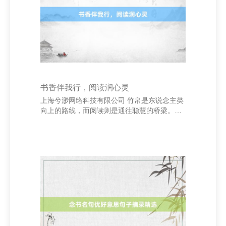
说：“爱情不是互相审视，而是所有这个词望向
归并个标的。”信得过的爱情，是两个东谈主共
同成长，联袂濒临生计的风风雨雨。 在爱情
中，包容
书香伴我行，阅读润心灵
上海兮渺网络科技有限公司 竹帛是东说念主类
向上的路线，而阅读则是通往聪慧的桥梁。在
我成长的说念路上镇江养花网 - 专注花卉种植
及花卉养殖技术的花卉网站，书香永远伴跟着
我，滋养着我的心灵。 小手艺，我时常坐在书
桌前，翻阅那些颜色斑斓的绘本。当时的我，
对寰球充中意思意思，而竹帛即是我探索寰球
的窗口。跟着年齿的增长，我运转阅读更多的
文体作品，从《安徒生童话》到《西纪行》，
从《小王子》到《红楼梦》，每一册书王人像
一扇门，带我走进不同的寰球，感受不同的情
谊。 阅读不仅丰富了我的常识，也让我学会了
想考。在